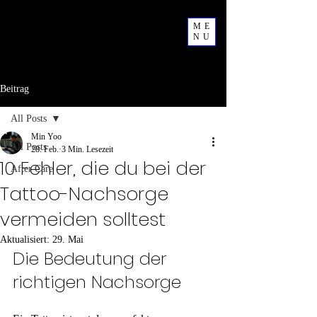
ME
NU
Beitrag
All Posts
Min Yoo
All Posts
28. Feb.
3 Min. Lesezeit
10 Fehler, die du bei der
After Care
Tattoo-Nachsorge
vermeiden solltest
Aktualisiert:
29. Mai
Die Bedeutung der 
richtigen Nachsorge