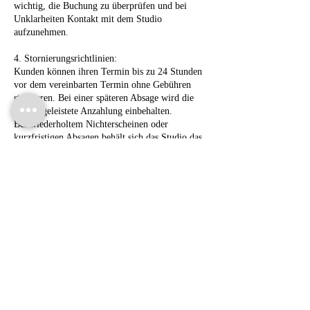
wichtig, die Buchung zu überprüfen und bei
Unklarheiten Kontakt mit dem Studio
aufzunehmen.
4. Stornierungsrichtlinien:
Kunden können ihren Termin bis zu 24 Stunden
vor dem vereinbarten Termin ohne Gebühren
stornieren. Bei einer späteren Absage wird die
bereits geleistete Anzahlung einbehalten.
Bei wiederholtem Nichterscheinen oder
kurzfristigen Absagen behält sich das Studio das
Recht vor, zukünftige Buchungen abzulehnen.
5. Kommunikation:
Wir stehen für Fragen zur Verfügung und
empfehlen, während des Buchungsprozesses alle
Fragen oder Anliegen zu klären. Das
Wohlergehen und die Zufriedenheit unserer
Kontaktangaben