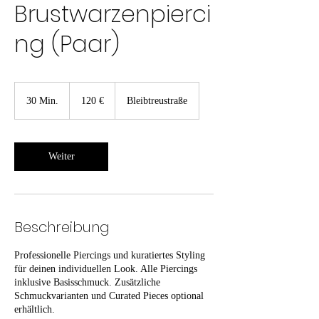
Brustwarzenpierci
ng (Paar)
120
Euro
30 Min.
3
120 €
Bleibtreustraße
0
M
i
n
Weiter
.
Beschreibung
Professionelle Piercings und kuratiertes Styling
für deinen individuellen Look. Alle Piercings
inklusive Basisschmuck. Zusätzliche
Schmuckvarianten und Curated Pieces optional
erhältlich.