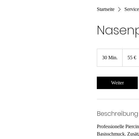
Startseite
Service
Nasenp
55
Euro
30 Min.
3
55 €
0
M
i
Weiter
n
.
Beschreibung
Professionelle Pierci
Basisschmuck. Zusätz