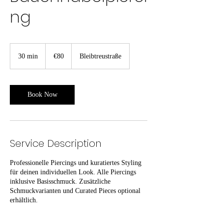
ng
80
euros
30 min
3
€80
Bleibtreustraße
0
m
i
n
Book Now
Service Description
Professionelle Piercings und kuratiertes Styling
für deinen individuellen Look. Alle Piercings
inklusive Basisschmuck. Zusätzliche
Schmuckvarianten und Curated Pieces optional
erhältlich.