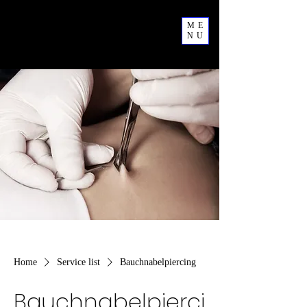
ME
NU
Home
Service list
Bauchnabelpiercing
Bauchnabelpierci