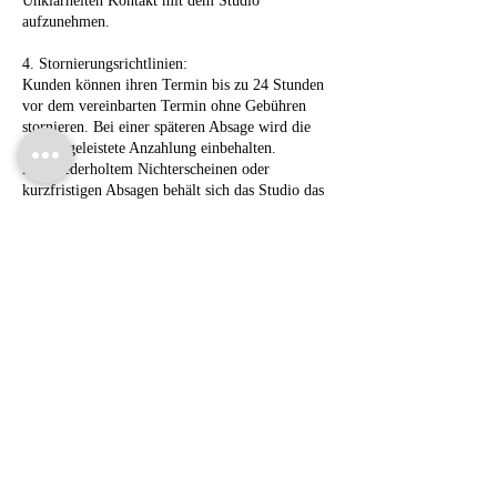
Unklarheiten Kontakt mit dem Studio
aufzunehmen.
4. Stornierungsrichtlinien:
Kunden können ihren Termin bis zu 24 Stunden
vor dem vereinbarten Termin ohne Gebühren
stornieren. Bei einer späteren Absage wird die
bereits geleistete Anzahlung einbehalten.
Bei wiederholtem Nichterscheinen oder
kurzfristigen Absagen behält sich das Studio das
Recht vor, zukünftige Buchungen abzulehnen.
5. Kommunikation:
Wir stehen für Fragen zur Verfügung und
empfehlen, während des Buchungsprozesses alle
Fragen oder Anliegen zu klären. Das
Wohlergehen und die Zufriedenheit unserer
Contact Details