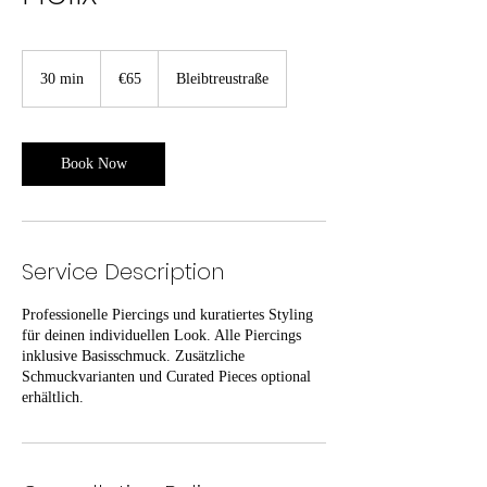
65
euros
30 min
3
€65
Bleibtreustraße
0
m
i
n
Book Now
Service Description
Professionelle Piercings und kuratiertes Styling
für deinen individuellen Look. Alle Piercings
inklusive Basisschmuck. Zusätzliche
Schmuckvarianten und Curated Pieces optional
erhältlich.