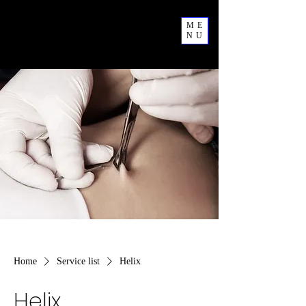
ME
NU
Home
Service list
Helix
Helix