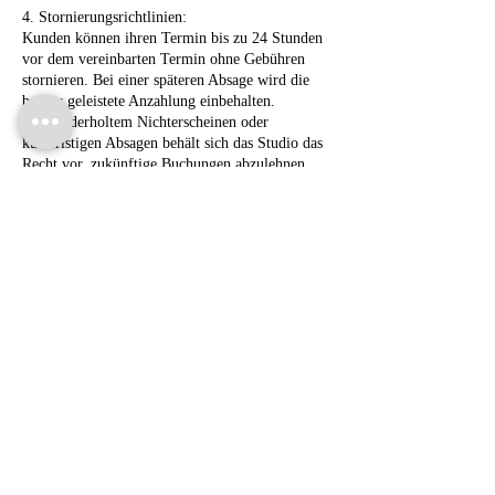
4. Stornierungsrichtlinien:
Kunden können ihren Termin bis zu 24 Stunden
vor dem vereinbarten Termin ohne Gebühren
stornieren. Bei einer späteren Absage wird die
bereits geleistete Anzahlung einbehalten.
Bei wiederholtem Nichterscheinen oder
kurzfristigen Absagen behält sich das Studio das
Recht vor, zukünftige Buchungen abzulehnen.
5. Kommunikation:
Wir stehen für Fragen zur Verfügung und
empfehlen, während des Buchungsprozesses alle
Fragen oder Anliegen zu klären. Das
Wohlergehen und die Zufriedenheit unserer
Contact Details
Bleibtreustraße 20, 10623 Berlin, Germany
030 284 51 620
booking@lifestorytattoo.de